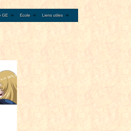
e GE
Ecole
Liens utiles